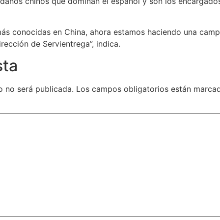
adanos chinos que dominan el español y son los encargados
más conocidas en China, ahora estamos haciendo una campa
ección de Servientrega”, indica.
sta
o no será publicada.
Los campos obligatorios están marc