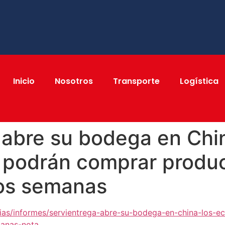
Inicio
Nosotros
Transporte
Logística
 abre su bodega en Chin
 podrán comprar produ
dos semanas
cias/informes/servientrega-abre-su-bodega-en-china-los-e
manas-nota