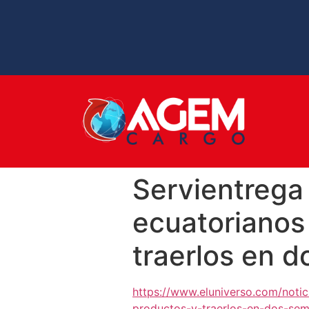
Servientrega
ecuatorianos
traerlos en 
https://www.eluniverso.com/noti
productos-y-traerlos-en-dos-se