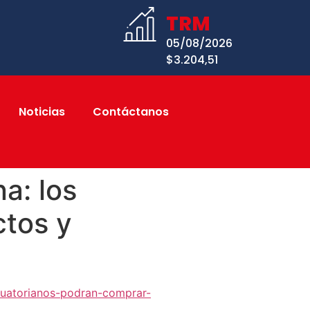
TRM
05/08/2026
$3.204,51
Noticias
Contáctanos
a: los
ctos y
cuatorianos-podran-comprar-