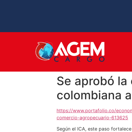
Se aprobó la
colombiana a
https://www.portafolio.co/econo
comercio-agropecuario-613625
Según el ICA, este paso fortalece