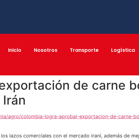
Inicio
Nosotros
Transporte
Logística
 exportación de carne b
 Irán
mia/agro/colombia-logra-aprobar-exportacion-de-carne-bo
 los lazos comerciales con el mercado iraní, además de mej