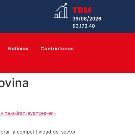
TRM
06/08/2026
$3.179,40
Noticias
Contáctanos
ovina
vina-a-iran-avances-en-
orar la competitividad del sector