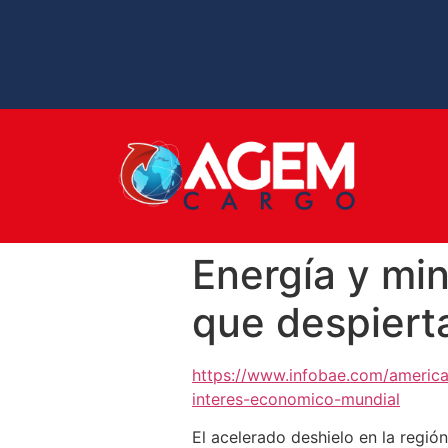
Energía y min
que despiert
https://www.infobae.com/america
interes-economico-mundial
El acelerado deshielo en la regi