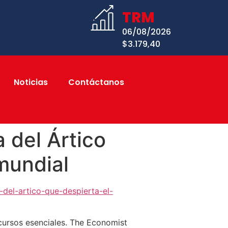
TRM
06/08/2026
$3.179,40
Noticias
Contáctanos
a del Ártico
mundial
del-artico-que-despierta-el-
cursos esenciales. The Economist