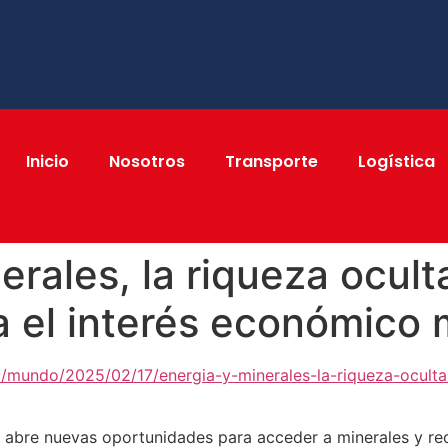
Inicio
Nosotros
Transporte
Logística
erales, la riqueza ocult
a el interés económico 
/mundo/2025/02/17/energia-y-minerales-la-riqueza-oculta-
ón abre nuevas oportunidades para acceder a minerales y re