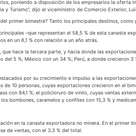
orios, poniendo a disposición de los empresarios la oferta 
ia y Turismo”, dijo el viceministro de Comercio Exterior, L
el primer bimestre? Tanto los principales destinos, como 
6 principales –que representan el 58,5 % de esta canasta e
 en un 8,1 % con relación a un año atrás.
 que hace la tercera parte, y hacia donde las exportacione
o del 5 %; México con un 34 %; Perú, a donde crecieron 3 
stacados por su crecimiento e impulso a las exportacione
ás de 10 personas, cuyas exportaciones crecieron en el bi
ss con 84,1 %; el policloruro de vinilo, cuyas ventas exte
; los bombones, caramelos y confites con 15,3 % y medicam
ación en la canasta exportadora no minera. En el primer b
e de ventas, con el 3,3 % del total.