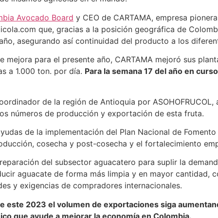
mbia Avocado Board
y CEO de CARTAMA, empresa pionera 
ticola.com que, gracias a la posición geográfica de Colombi
 año, asegurando así continuidad del producto a los difere
de mejora para el presente año, CARTAMA mejoró sus plant
 a 1.000 ton. por día.
Para la semana 17 del año en curs
 coordinador de la región de Antioquia por ASOHOFRUCOL, a
os números de producción y exportación de esta fruta.
 ayudas de la implementación del Plan Nacional de Fomento
oducción, cosecha y post-cosecha y el fortalecimiento emp
preparación del subsector aguacatero para suplir la deman
ducir aguacate de forma más limpia y en mayor cantidad, 
ades y exigencias de compradores internacionales.
 de este 2023 el volumen de exportaciones siga aumentan
ómico que ayude a mejorar la economía en Colombia.