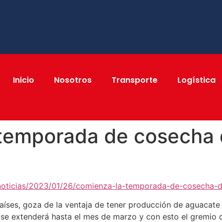
Inicio
Nosotros
Transporte
Logística
 temporada de cosecha
/noticias/2023/01/26/comienza-la-temporada-de-cosecha-
aíses, goza de la ventaja de tener producción de aguacate 
e extenderá hasta el mes de marzo y con esto el gremio d