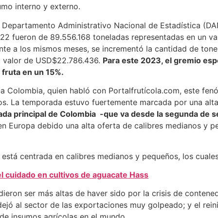
mo interno y externo.
Departamento Administrativo Nacional de Estadística (DAN
022 fueron de 89.556.168 toneladas representadas en un v
nte a los mismos meses, se incrementó la cantidad de ton
su valor de USD$22.786.436.
Para este 2023, el gremio esp
 fruta en un 15%.
lia Colombia, quien habló con Portalfrutícola.com, este f
os. La temporada estuvo fuertemente marcada por una alta
ada principal de Colombia -que va desde la segunda de 
 en Europa debido una alta oferta de calibres medianos y 
 está centrada en calibres medianos y pequeños, los cuale
l cuidado en cultivos de aguacate Hass
dieron ser más altas de haver sido por la crisis de contened
dejó al sector de las exportaciones muy golpeado; y el reini
 de insumos agrícolas en el mundo.