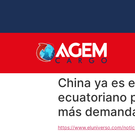
China ya es e
ecuatoriano 
más demand
https://www.eluniverso.com/noti