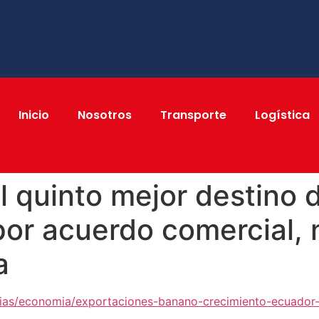
Inicio
Nosotros
Transporte
Logística
l quinto mejor destino 
por acuerdo comercial, 
a
cias/economia/exportaciones-banano-crecimiento-ecuador