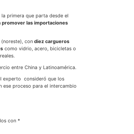
á la primera que parta desde el
a promover las importaciones
 (noreste), con
diez cargueros
os
como vidrio, acero, bicicletas o
reales.
rcio entre China y Latinoamérica.
el experto consideró que los
án ese proceso para el intercambio
ados con
*