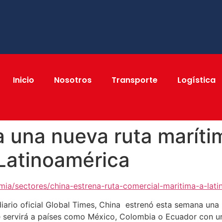
Inicio
Nosotros
Transporte
Logística
a una nueva ruta marít
 Latinoamérica
ia/sectores/china-estrena-ruta-comercial-maritima-a-lat
iario oficial Global Times, China estrenó esta semana una
e servirá a países como México, Colombia o Ecuador con u