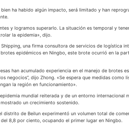
si bien ha habido algún impacto, será limitado y han repr
nte.
ntes y logramos superarlo. La situación es temporal y tene
olar la epidemia», dijo.
ipping, una firma consultora de servicios de logística inte
s brotes epidémicos en Ningbo, este brote ocurrió en la part
presas han acumulado experiencia en el manejo de brotes e
 los negocios”, dijo Zhong. «Se espera que medidas como li
ngan la región en funcionamiento».
 epidemia mundial reiterada y de un entorno internacional 
a mostrado un crecimiento sostenido.
el distrito de Beilun experimentó un volumen total de comer
del 8,8 por ciento, ocupando el primer lugar en Ningbo.