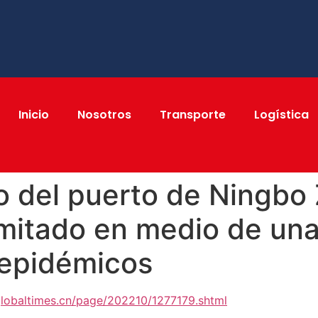
Inicio
Nosotros
Transporte
Logística
eo del puerto de Ningbo
imitado en medio de un
 epidémicos
globaltimes.cn/page/202210/1277179.shtml