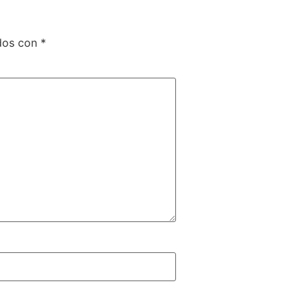
ados con
*