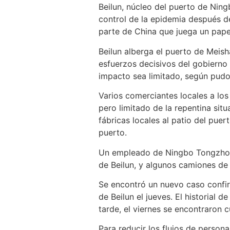
Beilun, núcleo del puerto de Nin
control de la epidemia después d
parte de China que juega un papel
Beilun alberga el puerto de Meis
esfuerzos decisivos del gobierno 
impacto sea limitado, según pudo
Varios comerciantes locales a los
pero limitado de la repentina si
fábricas locales al patio del pue
puerto.
Un empleado de Ningbo Tongzhou L
de Beilun, y algunos camiones d
Se encontró un nuevo caso confirm
de Beilun el jueves. El historial
tarde, el viernes se encontraron 
Para reducir los flujos de person