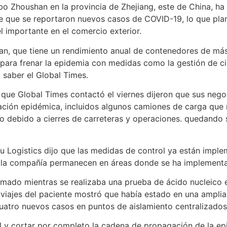
gbo Zhoushan en la provincia de Zhejiang, este de China, h
e que se reportaron nuevos casos de COVID-19, lo que pla
 importante en el comercio exterior.
han, que tiene un rendimiento anual de contenedores de má
para frenar la epidemia con medidas como la gestión de ci
 saber el Global Times.
 que Global Times contactó el viernes dijeron que sus nego
tuación epidémica, incluidos algunos camiones de carga qu
rto debido a cierres de carreteras y operaciones. quedando
ogistics dijo que las medidas de control ya están implem
e la compañía permanecen en áreas donde se ha implementa
ado mientras se realizaba una prueba de ácido nucleico en 
 de viajes del paciente mostró que había estado en una ampl
cuatro nuevos casos en puntos de aislamiento centralizados 
al y cortar por completo la cadena de propagación de la ep